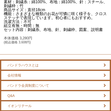
素材：刺繍糸：綿100%、布地：綿100%、針：スチール、
刺繍枠：竹
商品サイズ：直径18cm
機能：さまざまな種類のお花が可憐に咲く様子を、クロス
ステッチで表現しています。初心者にもおすすめ。
洗濯方法：不可
組立有無・時間：無
セット内容：刺繍糸、布地、針、刺繍枠、図案、説明書
本体価格
3,280
円
(税込価格
3,608
円)
パンドラハウスとは
会社情報
パンドラ会員制度について
Q&A
イオンリテール