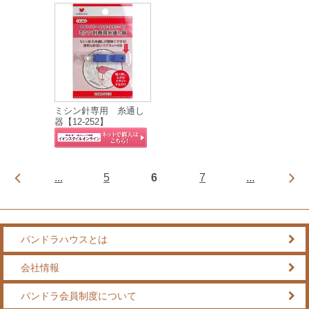
ミシン針専用 糸通し
器【12-252】
...
5
6
7
...
パンドラハウスとは
会社情報
パンドラ会員制度について