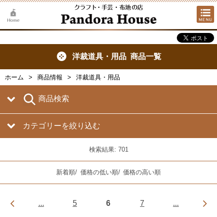
洋裁道具・用品 商品一覧
ホーム
商品情報
洋裁道具・用品
商品検索
カテゴリーを絞り込む
検索結果: 701
新着順
/
価格の低い順
/
価格の高い順
...
5
6
7
...