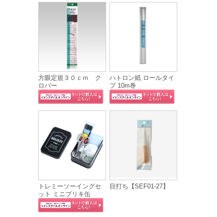
方眼定規３０ｃｍ ク
ハトロン紙 ロールタイ
ロバー
プ 10m巻
トレミーソーイングセ
目打ち【SEF01-27】
ット ミニブリキ缶