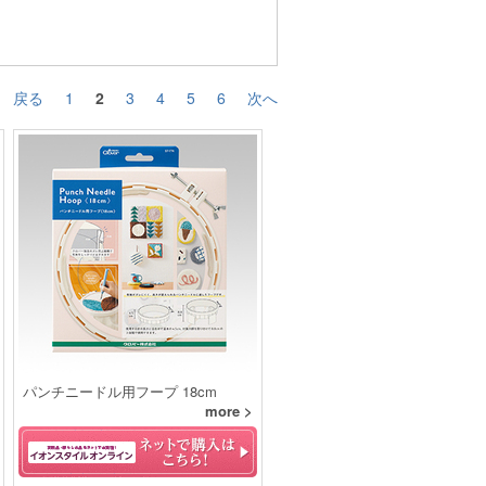
戻る
1
2
3
4
5
6
次へ
パンチニードル用フープ 18cm
more >