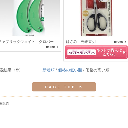
ファブリックウェイト クロバー
はさみ 先細直刃
more >
more >
索結果: 159
新着順
/
価格の低い順
/ 価格の高い順
PAGE TOP
用規約