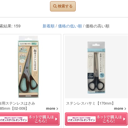
検索する
索結果: 159
新着順
/
価格の低い順
/ 価格の高い順
布用ステンレスはさみ
ステンレスハサミ【170mm】
185mm【02-009】
more >
more >