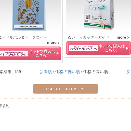
ニードルホルダー クロバー
ぬいしろカッターガイド
more >
more >
索結果: 159
新着順
/
価格の低い順
/ 価格の高い順
戻
PAGE TOP
用規約