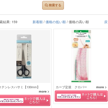
検索する
索結果: 159
新着順
/
価格の低い順
/ 価格の高い順
戻
ステンレスハサミ【130mm】
カーブ定規 クロバー
more >
more >