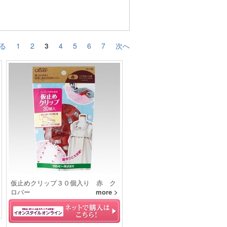
る
1
2
3
4
5
6
7
次へ
仮止めクリップ３０個入り 赤 ク
ロバー
more >