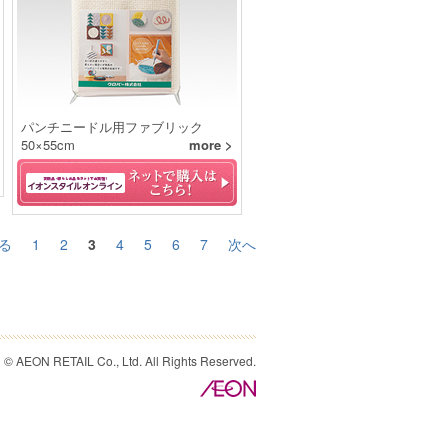
パンチニードル用ファブリック
50×55cm
more >
る
1
2
3
4
5
6
7
次へ
© AEON RETAIL Co., Ltd. All Rights Reserved.