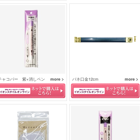
チャコパー 紫+消しペン
more >
バネ口金12cm
more >