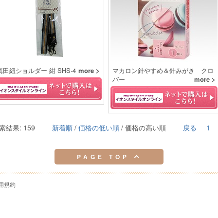
真田紐ショルダー 紺 SHS‐4
more >
マカロン針やすめ＆針みがき クロ
バー
more >
索結果: 159
新着順
/
価格の低い順
/ 価格の高い順
戻る
1
PAGE TOP
用規約