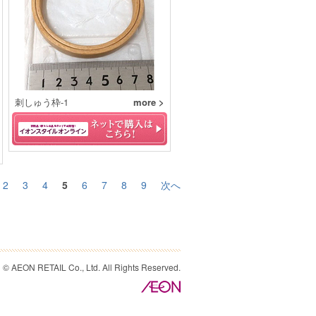
刺しゅう枠-1
more >
2
3
4
5
6
7
8
9
次へ
© AEON RETAIL Co., Ltd. All Rights Reserved.