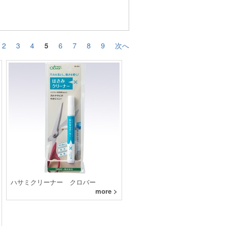
2
3
4
5
6
7
8
9
次へ
ハサミクリーナー クロバー
more >