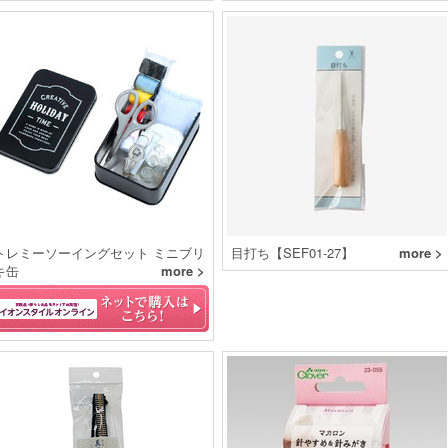
トレミーソーイングセット ミニブリ
目打ち【SEF01-27】
more >
キ缶
more >