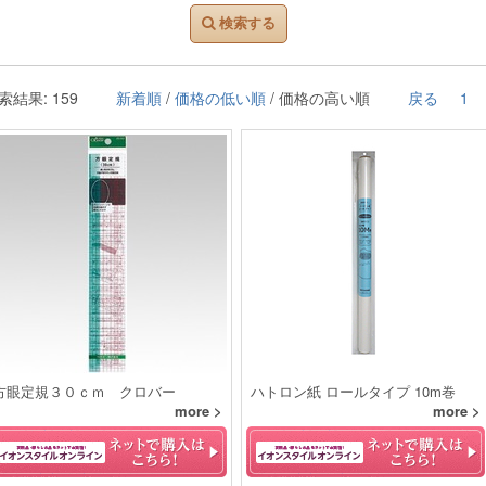
検索する
索結果: 159
新着順
/
価格の低い順
/ 価格の高い順
戻る
1
方眼定規３０ｃｍ クロバー
ハトロン紙 ロールタイプ 10m巻
more >
more >