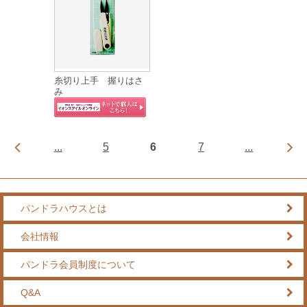
糸切り上手 握りはさ
み
...
5
6
7
...
パンドラハウスとは
会社情報
パンドラ会員制度について
Q&A