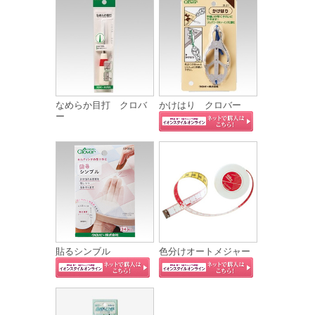
なめらか目打 クロバ
かけはり クロバー
ー
貼るシンブル
色分けオートメジャー