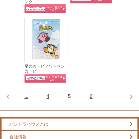
ンク
星のカービィワッペン
カービー
...
4
5
6
パンドラハウスとは
会社情報