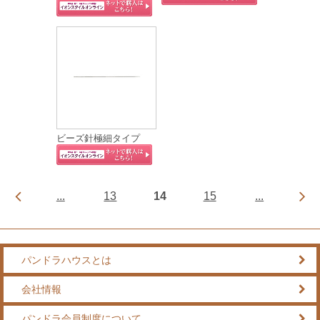
ビーズ針極細タイプ
...
13
14
15
...
パンドラハウスとは
会社情報
パンドラ会員制度について