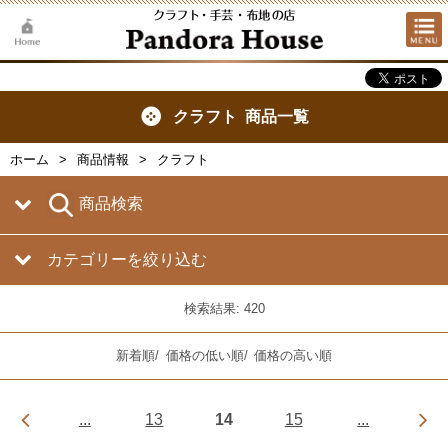
クラフト 商品一覧
ホーム
商品情報
クラフト
商品検索
カテゴリーを絞り込む
検索結果: 420
新着順
/
価格の低い順
/
価格の高い順
...
13
14
15
...