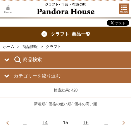
クラフト 商品一覧
ホーム
商品情報
クラフト
商品検索
カテゴリーを絞り込む
検索結果: 420
新着順
/
価格の低い順
/
価格の高い順
...
14
15
16
...