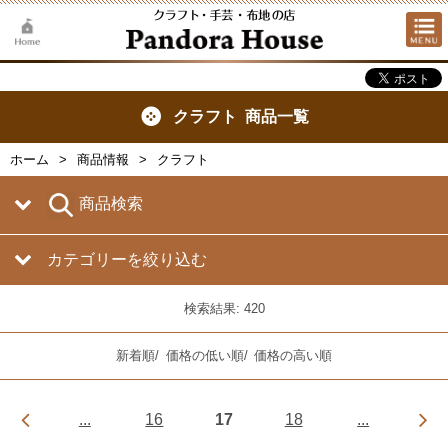
クラフト 商品一覧
ホーム
商品情報
クラフト
商品検索
カテゴリーを絞り込む
検索結果: 420
新着順
/
価格の低い順
/
価格の高い順
...
16
17
18
...