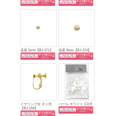
花座 5mm【BJ-371】
花座 8mm【BJ-374】
イヤリング台 ネジ式
パール ホワイト CO-8
【BJ-159】