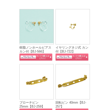
樹脂ノンホールピアス
イヤリングネジ式 カン
カン付【BJ-566】
付【BJ-722】
ブローチピン
回転ピン 40mm【BJ-
25mm【BJ-259】
257】