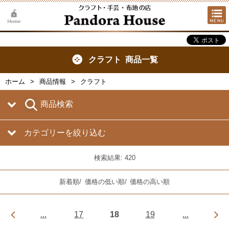
クラフト 商品一覧
ホーム
商品情報
クラフト
商品検索
カテゴリーを絞り込む
検索結果: 420
新着順
/
価格の低い順
/
価格の高い順
...
17
18
19
...