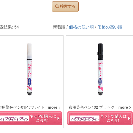
検索する
索結果: 54
新着順 /
価格の低い順
/
価格の高い順
布用染色ペン01P ホワイト
more >
布用染色ペン102 ブラック
more >