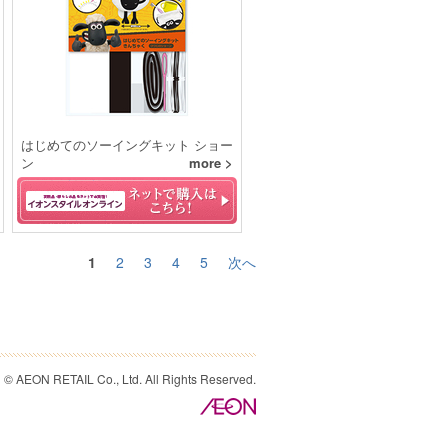
はじめてのソーイングキット ショー
ン
more >
1
2
3
4
5
次へ
© AEON RETAIL Co., Ltd. All Rights Reserved.