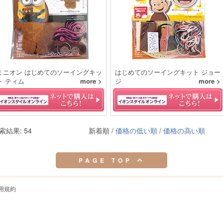
ミニオン はじめてのソーイングキッ
はじめてのソーイングキット ジョー
ト ティム
more >
ジ
more >
索結果: 54
新着順 /
価格の低い順
/
価格の高い順
PAGE TOP
用規約