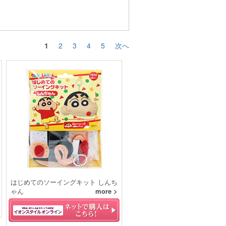
1
2
3
4
5
次へ
はじめてのソーイングキット しんち
ゃん
more >