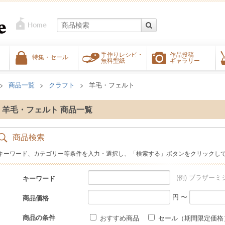
手作りレシピ・
作品投稿
特集・セール
無料型紙
ギャラリー
商品一覧
クラフト
羊毛・フェルト
羊毛・フェルト 商品一覧
商品検索
キーワード、カテゴリー等条件を入力・選択し、「検索する」ボタンをクリックし
(例) ブラザーミ
キーワード
円 〜
商品価格
商品の条件
おすすめ商品
セール（期間限定価