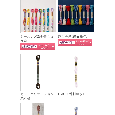
シーズンズ25番刺しゅ
刺し子糸 20m 単色
う糸
カラーバリエーション
DMC25番刺繍糸11
糸25番 5