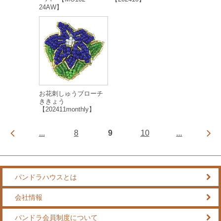
24AW】
お花刺しゅうブローチ
ききょう
【202411monthly】
...
8
9
10
...
パンドラハウスとは
会社情報
パンドラ会員制度について