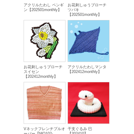
アクリルたわし ペンギ
お花刺しゅうブローチ
ン【202501monthly】
ツバキ
【202501monthly】
お花刺しゅうブローチ
アクリルたわしマンタ
スイセン
【202412monthly】
【202412monthly】
Vネックフレンチプルオ
干支ぐるみ 巳
ーバー【MO102-
【202410】