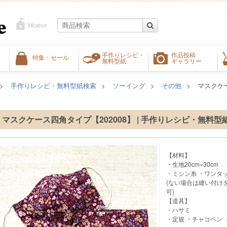
手作りレシピ・
作品投稿
特集・セール
無料型紙
ギャラリー
手作りレシピ・無料型紙検索
ソーイング
その他
マスクケー
マスクケース四角タイプ【202008】 | 手作りレシピ・無料型
【材料】
・生地20cm×30cm
・ミシン糸 ・ワンタッ
(ない場合は縫い付け
可)
【道具】
・ハサミ
・定規 ・チャコペン 