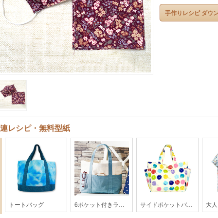
手作りレシピ ダウ
連レシピ・無料型紙
トートバッグ
6ポケット付きラージトートバッグ【GG9-2104】
サイドポケットバッグ【201701c】