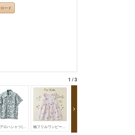
ンロード
1 / 3
大人アロハシャツ(レディス)【HK01-2403】
袖フリルワンピース【KH28-1804】