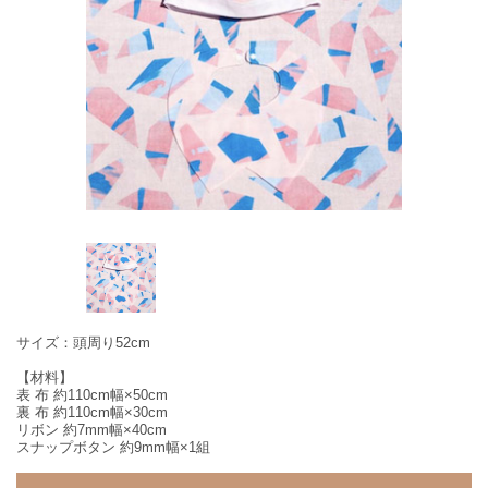
サイズ：頭周り52cm
【材料】
表 布 約110cm幅×50cm
裏 布 約110cm幅×30cm
リボン 約7mm幅×40cm
スナップボタン 約9mm幅×1組