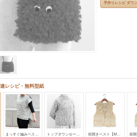
手作りレシピ ダウ
連レシピ・無料型紙
まっすぐ編みベスト【MO1-20AW】
トップダウンセーター【YO4-20AW】
前開きベスト【MO1-24AW】