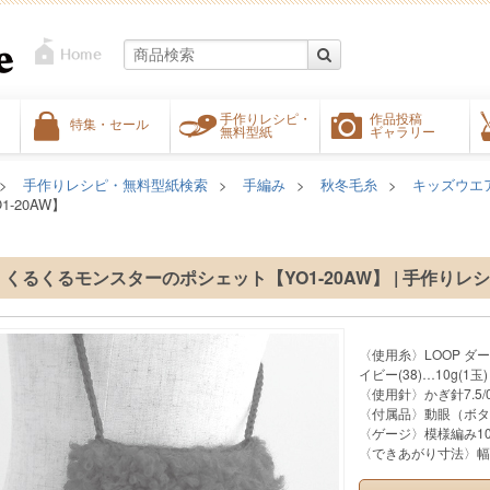
手作りレシピ・
作品投稿
特集・セール
無料型紙
ギャラリー
手作りレシピ・無料型紙検索
手編み
秋冬毛糸
キッズウエ
-20AW】
くるくるモンスターのポシェット【YO1-20AW】 | 手作りレ
〈使用糸〉LOOP ダー
イビー(38)…10g(1玉)
〈使用針〉かぎ針7.5/0
〈付属品〉動眼（ボタン
〈ゲージ〉模様編み10c
〈できあがり寸法〉幅16