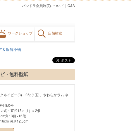
パンドラ会員制度について
｜
Q&A
ワークショップ
店舗検索
ア＆服飾小物
シピ・無料型紙
クネイビー(3)…25g(1玉)、やわらかラム ネ
号 8/0号
式・直径18ミリ）× 2個
m角13目×16段
cm 深さ12.5cm