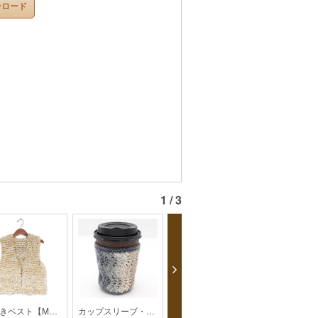
ンロード
1 / 3
前開きベスト【MO1-24AW】
カップスリーブ・350ml ペットボトルカバー【MO-203-23AW】【monthly】