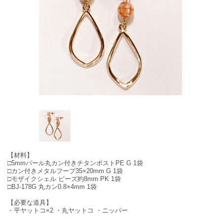
【材料】
□5mmパール丸カン付きチタンポストPE G 1袋
□カン付きメタルフープ35×20mm G 1袋
□モザイクシェル ビーズ約8mm PK 1袋
□BJ-178G 丸カン0.8×4mm 1袋
【必要な道具】
・平ヤットコ×2 ・丸ヤットコ ・ニッパー