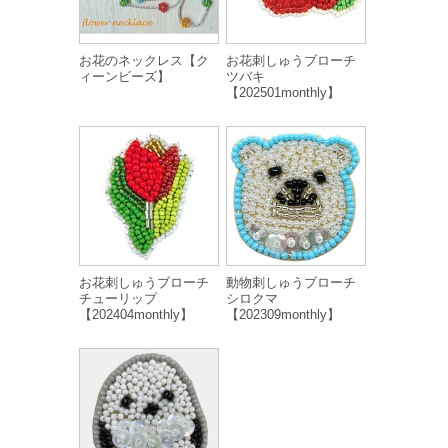
お花のネックレス【ク
お花刺しゅうブローチ
ィーンビーズ】
ツバキ
【202501monthly】
お花刺しゅうブローチ
動物刺しゅうブローチ
チューリップ
シロクマ
【202404monthly】
【202309monthly】