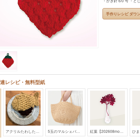
・かぎ針 6/0 号 ・
手作りレシピ ダウ
連レシピ・無料型紙
アクリルたわしたいやき【202309monthly】
5玉のマルシェバッグ【2019SS】
紅葉【202608monthly】