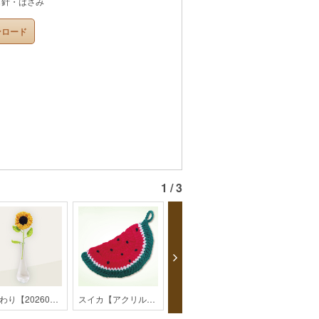
とじ針・はさみ
ンロード
1 / 3
ひまわり【202607monthly】
スイカ【アクリルたわし】【monthly】