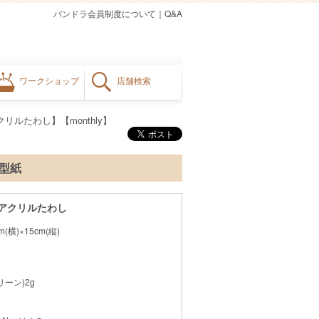
パンドラ会員制度について
｜
Q&A
ワークショップ
店舗検索
リルたわし】【monthly】
料型紙
 アクリルたわし
(横)×15cm(縦)
グリーン)2g