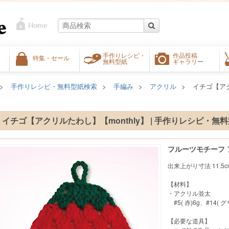
手作りレシピ・
作品投稿
特集・セール
無料型紙
ギャラリー
手作りレシピ・無料型紙検索
手編み
アクリル
イチゴ【アク
イチゴ【アクリルたわし】【monthly】 | 手作りレシピ・無
フルーツモチーフ
出来上がり寸法 11.5cm
【材料】
・アクリル並太
#5( 赤)6g、#14( 
【必要な道具】