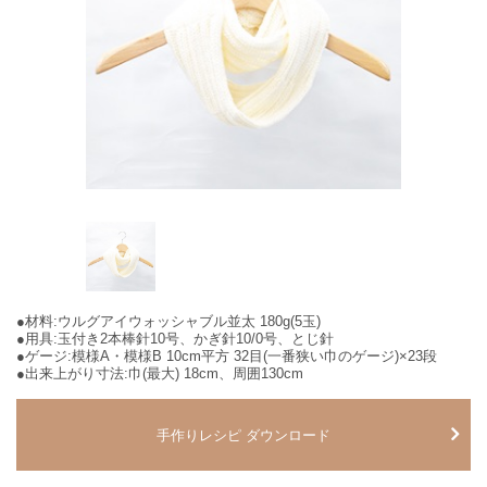
●材料:ウルグアイウォッシャブル並太 180g(5玉)
●用具:玉付き2本棒針10号、かぎ針10/0号、とじ針
●ゲージ:模様A・模様B 10cm平方 32目(一番狭い巾のゲージ)×23段
●出来上がり寸法:巾(最大) 18cm、周囲130cm
手作りレシピ ダウンロード