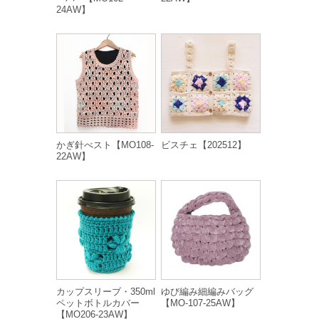
24AW】
かぎ針べスト【MO108-
ビスチェ【202512】
22AW】
カップスリーブ・350ml
ゆび編み細編みバッグ
ペットボトルカバー
【MO-107-25AW】
【MO206-23AW】