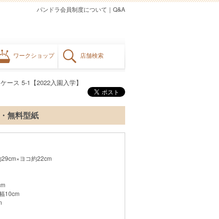
パンドラ会員制度について
｜
Q&A
ワークショップ
店舗検索
ース 5-1【2022入園入学】
ピ・無料型紙
9cm×ヨコ約22cm
cm
10cm
m