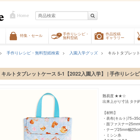
手作りレシピ・
作品投稿
特集・セール
無料型紙
ギャラリー
手作りレシピ・無料型紙検索
入園入学グッズ
キルトタブレットケ
キルトタブレットケース 5-1【2022入園入学】 | 手作りレシ
難易度 ★★☆
出来上がり寸法 タテ約2
【材料】
・表布(キルト)75×35
・面ファスナー25mm幅
・テープ25mm幅25c
・ミシン糸