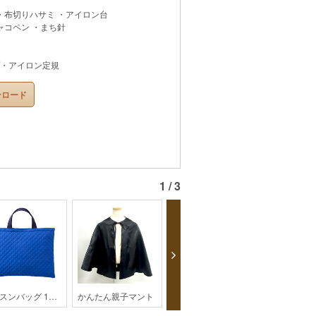
 ・布切りハサミ ・アイロン台
ャコペン ・まち針
・アイロン定規
ンロード
1 / 3
レッスンバッグ 1【px3】
かんたん親子マント