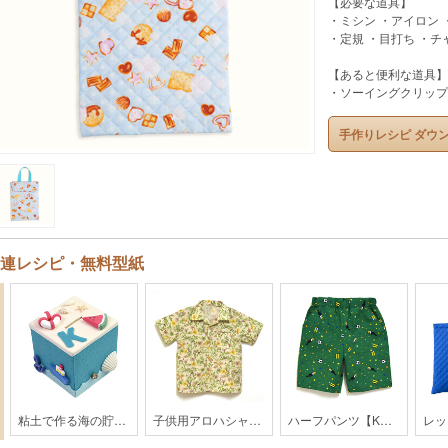
【必要な道具】
・ミシン ・アイロン
・定規 ・目打ち ・チ
【あると便利な道具】
・ソーイングクリップ
手作りレシピ ダウ
連レシピ・無料型紙
粘土で作る海の貯金箱
子供用アロハシャツ【HK2-2003】
ハーフパンツ【KH-32-2004】