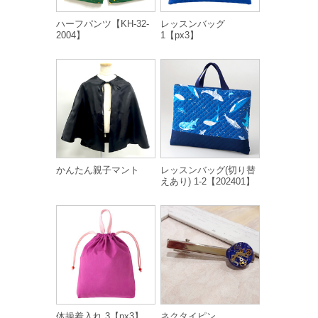
ハーフパンツ【KH-32-
レッスンバッグ
2004】
1【px3】
かんたん親子マント
レッスンバッグ(切り替
えあり) 1-2【202401】
体操着入れ 3【px3】
ネクタイピン