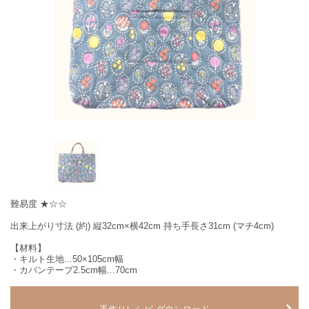
難易度 ★☆☆
出来上がり寸法 (約) 縦32cm×横42cm 持ち手長さ31cm (マチ4cm)
【材料】
・キルト生地...50×105cm幅
・カバンテープ2.5cm幅...70cm