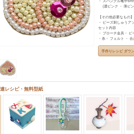
・ スパングル亀甲6mm
(濃ピンク ・ 薄ピン
【その他必要なもの】
・ ビーズ刺しゅうア
セット内容
・ ブローチ金具・ ビ
・糸・ フェルト ・ 合
手作りレシピ ダウ
連レシピ・無料型紙