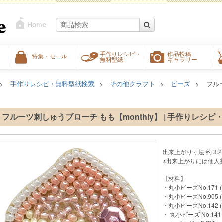
手作りレシピ・
作品投稿
特集・セール
無料型紙
ギャラリー
手作りレシピ・無料型紙検索
その他クラフト
ビーズ
フル
フルーツ刺しゅうブローチ もも【monthly】 | 手作りレシヒ
出来上がり寸法:約 3.2cm
※出来上がりには個人
【材料】
・丸小ビーズNo.171 
・丸小ビーズNo.905 
・丸小ビーズNo.142 
・ 丸小ビーズ No.141 