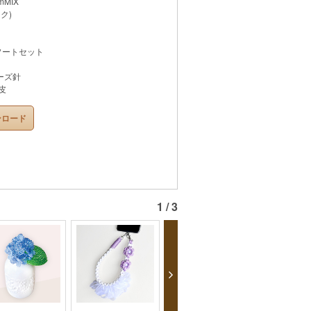
MIX
ク)
ソートセット
ーズ針
皮
ンロード
1 / 3