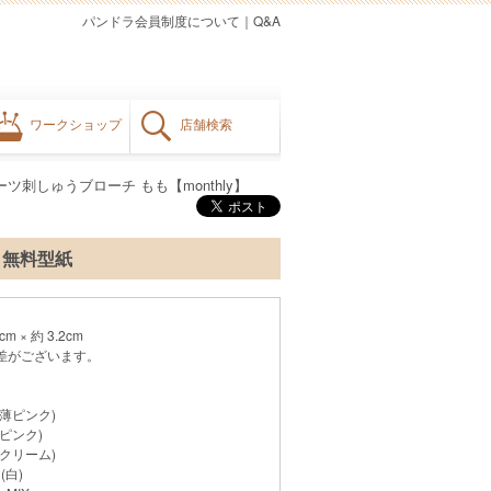
パンドラ会員制度について
｜
Q&A
ワークショップ
店舗検索
ーツ刺しゅうブローチ もも【monthly】
゚・無料型紙
 × 約 3.2cm
差がございます。
(薄ピンク)
(ピンク)
(クリーム)
(白)