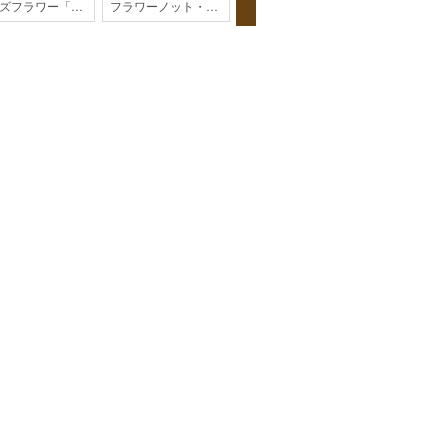
ビーズフラワー「あじさい」【202606monthly】
フラワーノット・平結びにリボン ハンドストラップ【パラコード】