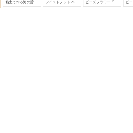
粘土で作る海の貯金箱
ツイストノット ペットボトルホルダー【パラコード】
ビーズフラワー「もみじ」【202608monthly】