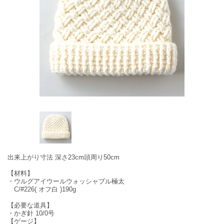
出来上がり寸法 深さ23cm頭周り50cm
【材料】
・ウルグアイウールウォッシャブル極太
C/#226( オフ白 )190g
【必要な道具】
・かぎ針 10/0号
【ゲージ】