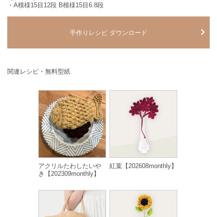
・A模様15目12段 B模様15目6.8段
手作りレシピ ダウンロード
関連レシピ・無料型紙
アクリルたわしたいや
紅葉【202608monthly】
き【202309monthly】