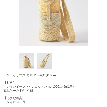
出来上がり寸法 周囲22cm×深さ16cm
【材料】
・レインボーファインコットン no.1006...45g(1玉)
直径1cmのボタン1個
【必要な道具】
・かぎ針 3/0 号