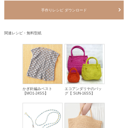
手作りレシピ ダウンロード
関連レシピ・無料型紙
かぎ針編みベスト
エコアンダリヤのバッ
【MO1-24SS】
グ【 SUN-16SS】