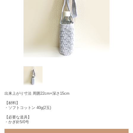
出来上がり寸法 周囲22cm×深さ15cm
【材料】
・ソフトコットン 40g(2玉)
【必要な道具】
・かぎ針5/0号