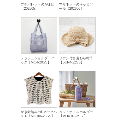
プチパレットのがま口
マリネットのキャミソ
【202605】
ール【202606】
メッシュショルダーバ
リボン付き麦わら帽子
ッグ【MO4-20SS】
【SUN4-22SS】
かぎ針編みのUネックベ
ペットボトルホルダー
スト【MO106-25SS】
【MO401-23SS 】