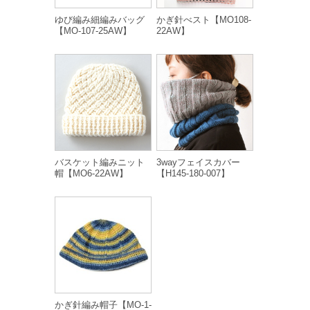
ゆび編み細編みバッグ
かぎ針べスト【MO108-
【MO-107-25AW】
22AW】
バスケット編みニット
3wayフェイスカバー
帽【MO6-22AW】
【H145-180-007】
かぎ針編み帽子【MO-1-