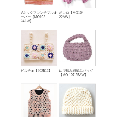
Vネックフレンチプルオ
ボレロ【MO104-
ーバー【MO102-
22AW】
24AW】
ビスチェ【202512】
ゆび編み細編みバッグ
【MO-107-25AW】