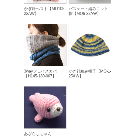
かぎ針べスト【MO108-
バスケット編みニット
22AW】
帽【MO6-22AW】
3wayフェイスカバー
かぎ針編み帽子【MO-1-
【H145-180-007】
25AW】
あざらしちゃん