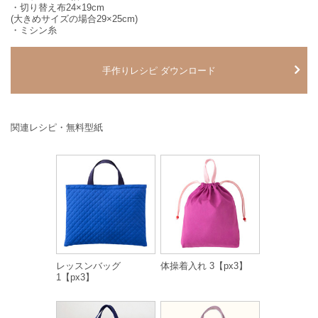
・切り替え布24×19cm
(大きめサイズの場合29×25cm)
・ミシン糸
手作りレシピ ダウンロード
関連レシピ・無料型紙
レッスンバッグ
体操着入れ 3【px3】
1【px3】