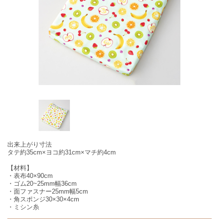
出来上がり寸法
タテ約35cm×ヨコ約31cm×マチ約4cm
【材料】
・表布40×90cm
・ゴム20~25mm幅36cm
・面ファスナー25mm幅5cm
・角スポンジ30×30×4cm
・ミシン糸