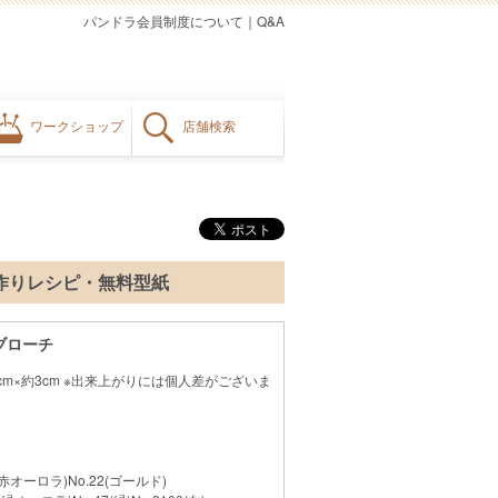
パンドラ会員制度について
｜
Q&A
ワークショップ
店舗検索
手作りレシピ・無料型紙
ブローチ
5cm×約3cm ※出来上がりには個人差がございま
5(赤オーロラ)No.22(ゴールド)