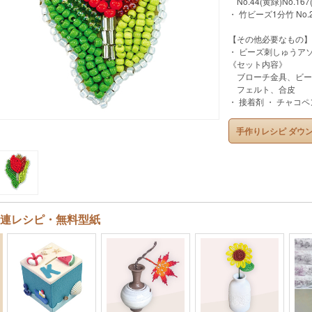
No.44(黄緑)No.167
・ 竹ビーズ1分竹 No.
【その他必要なもの】
・ ビーズ刺しゅうア
《セット内容》
ブローチ金具、ビー
フェルト、合皮
・ 接着剤 ・ チャコペ
手作りレシピ ダウ
連レシピ・無料型紙