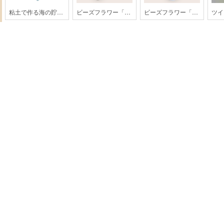
粘土で作る海の貯金箱
ビーズフラワー「もみじ」【202608monthly】
ビーズフラワー「ひまわり」【202607monthly】