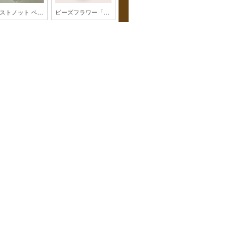
ツイストノット ペットボトルホルダー【パラコード】
ビーズフラワー「あじさい」【202606monthly】