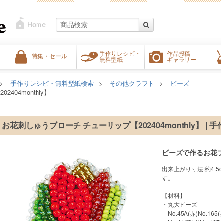
手作りレシピ・
作品投稿
特集・セール
無料型紙
ギャラリー
手作りレシピ・無料型紙検索
その他クラフト
ビーズ
404monthly】
お花刺しゅうブローチ チューリップ【202404monthly】 | 
ビーズで作るお花
出来上がり寸法:約4.
す。
【材料】
・丸大ビーズ
No.45A(赤)No.16