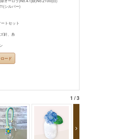
(緑オーロラ)No.47(緑)No.2100(白)
21(シルバー)
ソートセット
ズ針、糸
ン
ンロード
1 / 3