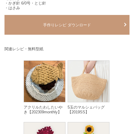
・かぎ針 6/0号・とじ針
・はさみ
手作りレシピ ダウンロード
関連レシピ・無料型紙
アクリルたわしたいや
5玉のマルシェバッグ
き【202309monthly】
【2019SS】