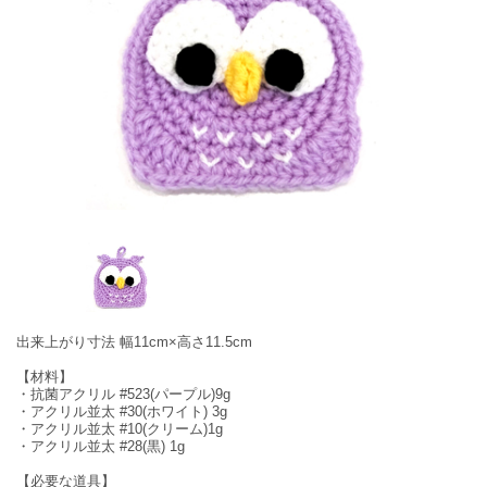
出来上がり寸法 幅11cm×高さ11.5cm
【材料】
・抗菌アクリル #523(パープル)9g
・アクリル並太 #30(ホワイト) 3g
・アクリル並太 #10(クリーム)1g
・アクリル並太 #28(黒) 1g
【必要な道具】