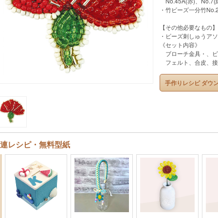
No.45A(赤)、No.7
・竹ビーズ一分竹No.2
【その他必要なもの】
・ビーズ刺しゅうアソ
《セット内容》
ブローチ金具・、ビ
フェルト、合皮、接
手作りレシピ ダウ
連レシピ・無料型紙