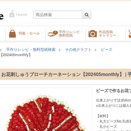
手作りレシピ・
作品投稿
特集・セール
無料型紙
ギャラリー
手作りレシピ・無料型紙検索
その他クラフト
ビーズ
405monthly】
お花刺しゅうブローチカーネーション【202405monthly】 |
ビーズで作るお花
出来上がり寸法:約4cm
※出来上がりには個人
【材料】
・丸大ビーズNo.5(赤
・丸小ビーズ