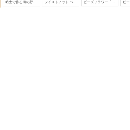
粘土で作る海の貯金箱
ツイストノット ペットボトルホルダー【パラコード】
ビーズフラワー「ひまわり」【202607monthly】