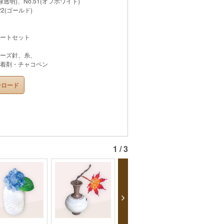
(緑透明)、No.51(オフホワイト)
2(ゴールド)
ートセット
ーズ針、糸、
着剤・チャコペン
ンロード
1 / 3