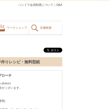
パンドラ会員制度について
｜
Q&A
ワークショップ
店舗検索
 手作りレシピ・無料型紙
ブローチ
×約4cm
差がございます。
透明)