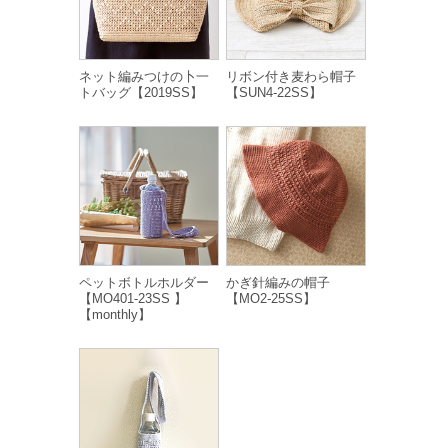
ネット編みつけの卜一
リボン付き麦わら帽子
トバッグ【2019SS】
【SUN4-22SS】
ペットボトルホルダー
かぎ針編みの帽子
【MO401-23SS 】
【MO2-25SS】
【monthly】