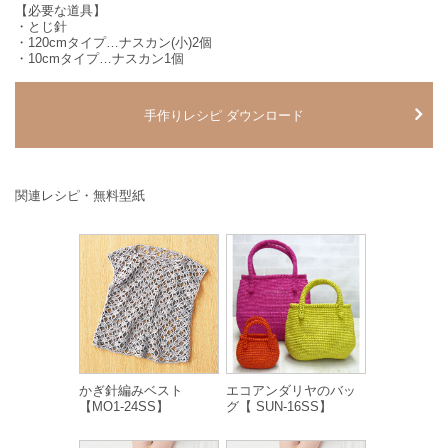
【必要な道具】
・とじ針
・120cmタイプ…ナスカン(小)2個
・10cmタイプ…ナスカン1個
手作りレシピ ダウンロード
関連レシピ・無料型紙
かぎ針編みベスト
エコアンダリヤのバッ
【MO1-24SS】
グ【 SUN-16SS】