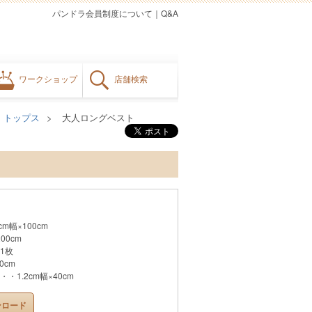
パンドラ会員制度について
｜
Q&A
ワークショップ
店舗検索
トップス
大人ロングベスト
m幅×100cm
00cm
1枚
0cm
1.2cm幅×40cm
ンロード