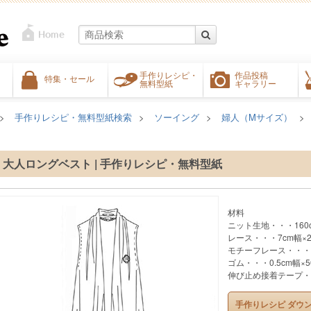
手作りレシピ・
作品投稿
特集・セール
無料型紙
ギャラリー
手作りレシピ・無料型紙検索
ソーイング
婦人（Mサイズ）
大人ロングベスト | 手作りレシピ・無料型紙
材料
ニット生地・・・160c
レース・・・7cm幅×2
モチーフレース・・・
ゴム・・・0.5cm幅×5
伸び止め接着テープ・・・
手作りレシピ ダウ