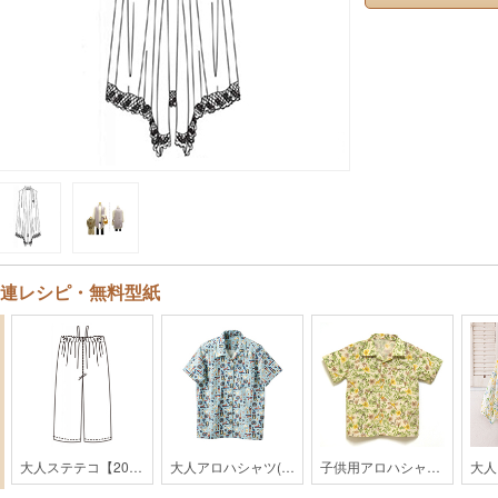
連レシピ・無料型紙
大人ステテコ【201604】
大人アロハシャツ(レディス)【HK01-2403】
子供用アロハシャツ【HK2-2003】