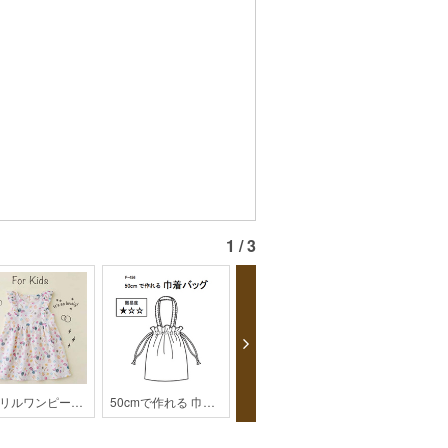
1 / 3
袖フリルワンピース【KH28-1804】
50cmで作れる 巾着バッグ【F456 】