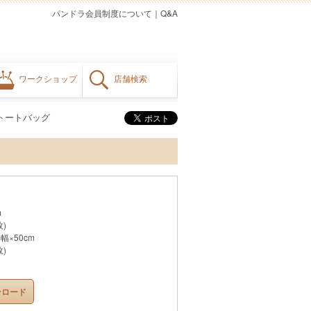
パンドラ会員制度について
｜
Q&A
ワークショップ
店舗検索
トートバッグ
m
)
幅×50cm
)
ンロード