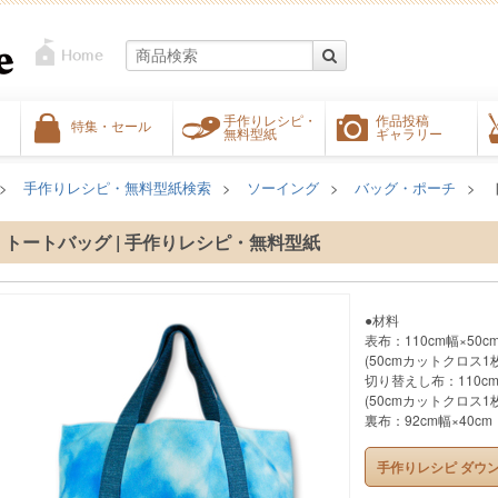
手作りレシピ・
作品投稿
特集・セール
無料型紙
ギャラリー
手作りレシピ・無料型紙検索
ソーイング
バッグ・ポーチ
トートバッグ | 手作りレシピ・無料型紙
●材料
表布：110cm幅×50c
(50cmカットクロス1枚
切り替えし布：110cm
(50cmカットクロス1枚
裏布：92cm幅×40cm
手作りレシピ ダウ