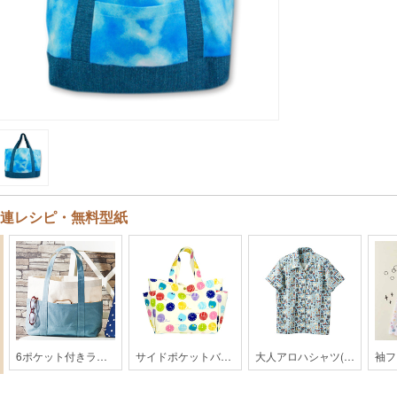
連レシピ・無料型紙
6ポケット付きラージトートバッグ【GG9-2104】
サイドポケットバッグ【201701c】
大人アロハシャツ(レディス)【HK01-2403】