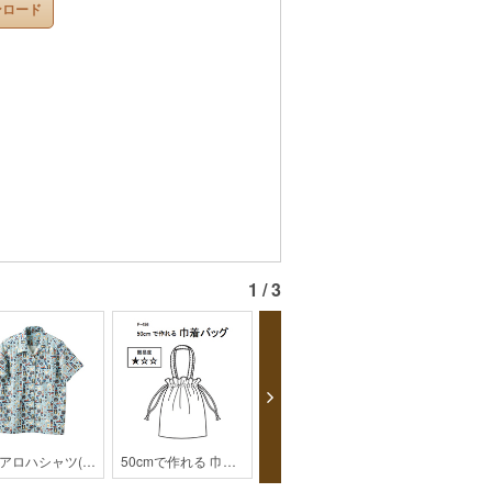
ンロード
1 / 3
大人アロハシャツ(レディス)【HK01-2403】
50cmで作れる 巾着バッグ【F456 】