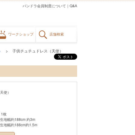
パンドラ会員制度について
｜
Q&A
ワークショップ
店舗検索
）
子供チュチュドレス（天使）
天使）
 1枚
地幅約188cm 約3m
地幅約188cm約1.5m