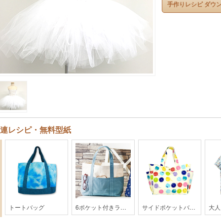
手作りレシピ ダウ
連レシピ・無料型紙
トートバッグ
6ポケット付きラージトートバッグ【GG9-2104】
サイドポケットバッグ【201701c】