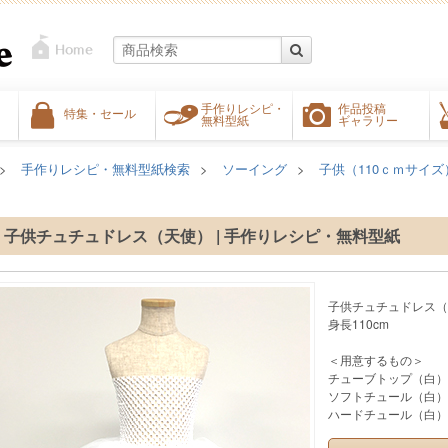
手作りレシピ・
作品投稿
特集・セール
無料型紙
ギャラリー
手作りレシピ・無料型紙検索
ソーイング
子供（110ｃｍサイズ
子供チュチュドレス（天使） | 手作りレシピ・無料型紙
子供チュチュドレス（
身長110cm
＜用意するもの＞
チューブトップ（白）
ソフトチュール（白）生
ハードチュール（白）生