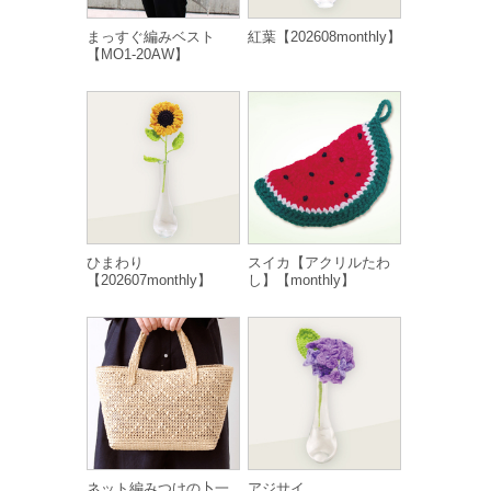
まっすぐ編みベスト
紅葉【202608monthly】
【MO1-20AW】
ひまわり
スイカ【アクリルたわ
【202607monthly】
し】【monthly】
ネット編みつけの卜一
アジサイ