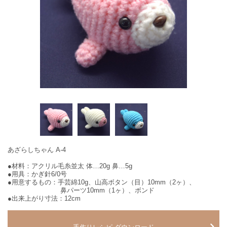
あざらしちゃん A-4
●材料：アクリル毛糸並太 体…20g 鼻…5g
●用具：かぎ針6/0号
●用意するもの：手芸綿10g、山高ボタン（目）10mm（2ヶ）、
鼻パーツ10mm（1ヶ）、ボンド
●出来上がり寸法：12cm