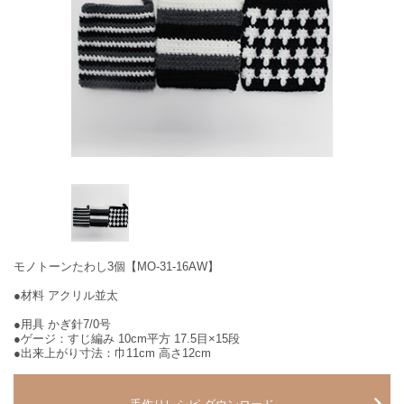
モノトーンたわし3個【MO-31-16AW】
●材料 アクリル並太
●用具 かぎ針7/0号
●ゲージ：すじ編み 10cm平方 17.5目×15段
●出来上がり寸法：巾11cm 高さ12cm