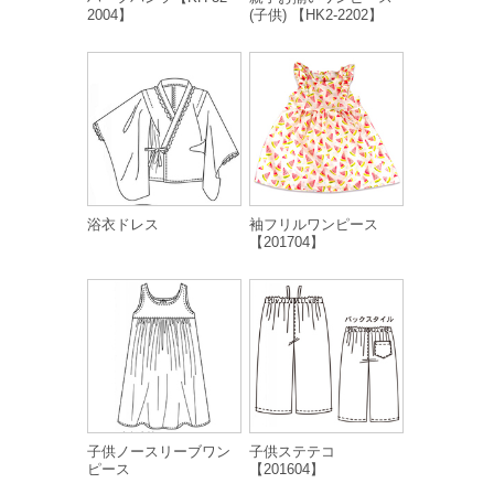
2004】
(子供) 【HK2-2202】
浴衣ドレス
袖フリルワンピース
【201704】
子供ノースリーブワン
子供ステテコ
ピース
【201604】