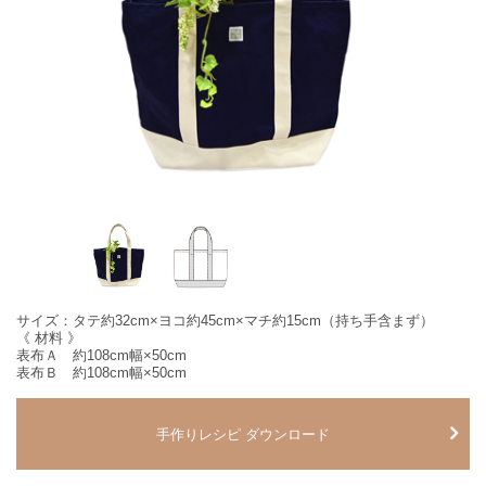
サイズ：タテ約32cm×ヨコ約45cm×マチ約15cm（持ち手含まず）
《 材料 》
表布Ａ 約108cm幅×50cm
表布Ｂ 約108cm幅×50cm
手作りレシピ ダウンロード