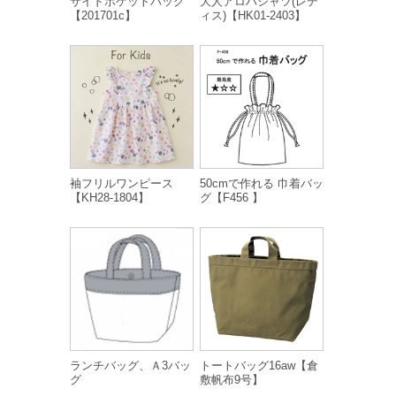
サイドポケットバッグ
大人アロハシャツ(レデ
【201701c】
ィス)【HK01-2403】
袖フリルワンピース
50cmで作れる 巾着バッ
【KH28-1804】
グ【F456 】
ランチバッグ、Ａ3バッ
トートバッグ16aw【倉
グ
敷帆布9号】