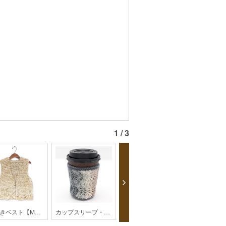
1 / 3
前開きベスト【MO1-24AW】
カップスリーブ・350ml ペットボトルカバー【MO-203-23AW】【monthly】