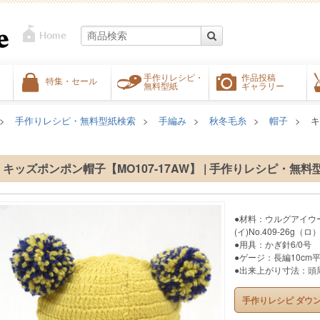
手作りレシピ・
作品投稿
特集・セール
無料型紙
ギャラリー
手作りレシピ・無料型紙検索
手編み
秋冬毛糸
帽子
キ
キッズポンポン帽子【MO107-17AW】 | 手作りレシピ・無料
●材料：ウルグアイウ
(イ)No.409-26g（ロ）
●用具：かぎ針6/0号
●ゲージ：長編10cm平方
●出来上がり寸法：頭周
手作りレシピ ダウ