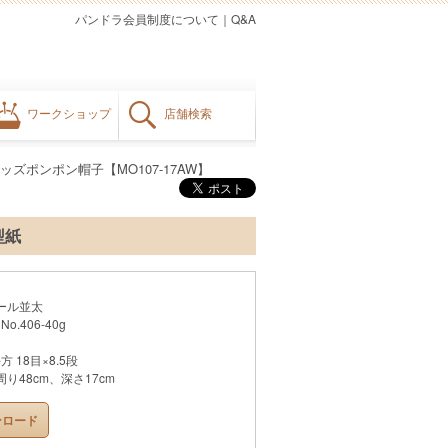
パンドラ会員制度について
｜
Q&A
ワークショップ
店舗検索
ッズポンポン帽子【MO107-17AW】
型紙
ール並太
No.406-40g
 18目×8.5段
り48cm、深さ17cm
ンロード