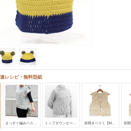
連レシピ・無料型紙
まっすぐ編みベスト【MO1-20AW】
トップダウンセーター【YO4-20AW】
前開きベスト【MO1-24AW】