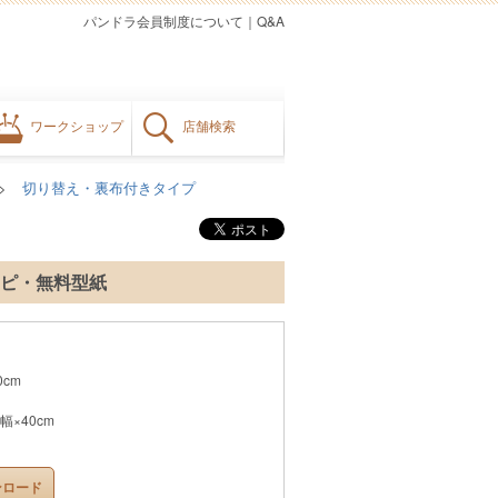
パンドラ会員制度について
｜
Q&A
ワークショップ
店舗検索
切り替え・裏布付きタイプ
ピ・無料型紙
0cm
幅×40cm
ンロード