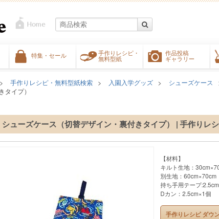
手作りレシピ・
作品投稿
特集・セール
無料型紙
ギャラリー
手作りレシピ・無料型紙検索
入園入学グッズ
シューズケース
きタイプ）
シューズケース（切替デザイン・裏付きタイプ） | 手作りレシ
【材料】
キルト生地：30cm×7
別生地：60cm×70cm
持ち手用テープ:2.5cm
Dカン：2.5cm×1個
手作りレシピ ダウ