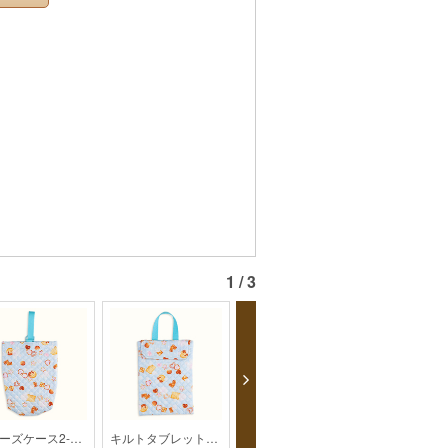
1 / 3
シューズケース2-1【2022入園入学】【kippis】
キルトタブレットケース 5-1【2022入園入学】