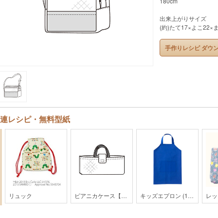
180cm
出来上がりサイズ
(約)たて17×よこ22×
手作りレシピ ダウ
連レシピ・無料型紙
リュック
ピアニカケース【201312】
キッズエプロン (110cmサイズ） 16