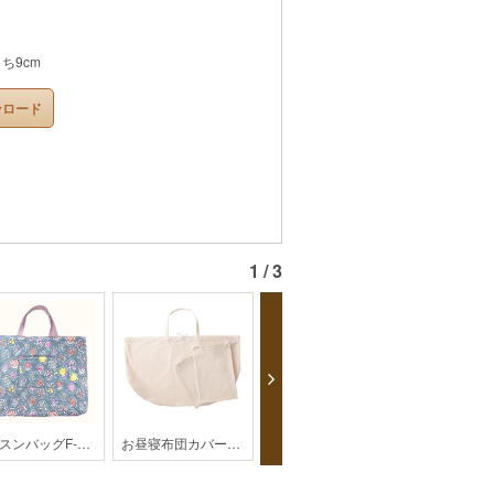
まち9cm
ンロード
1 / 3
レッスンバッグF-497【kippis】
お昼寝布団カバー＆バッグ17