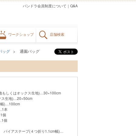
パンドラ会員制度について
｜
Q&A
ワークショップ
店舗検索
バッグ
通園バッグ
地もしくはオックス生地)…30×100cm
生地)…20×50cm
幅)…100cm
…1本
…1個
…1個
バイアステープ(４つ折り1.1cm幅)…