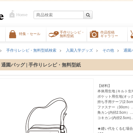
手作りレシピ・
作品投稿
特集・セール
無料型紙
ギャラリー
手作りレシピ・無料型紙検索
入園入学グッズ
その他
通園
通園バッグ | 手作りレシピ・無料型紙
【材料】
本体用生地 (キルト生
ポケット用生地(オックス
持ち手用テープ(2.5cm
ファスナー（30cm）
角カン(内径2.5cm）
コキカン(内径2.5cm)
★縫い代をくるむ場合 