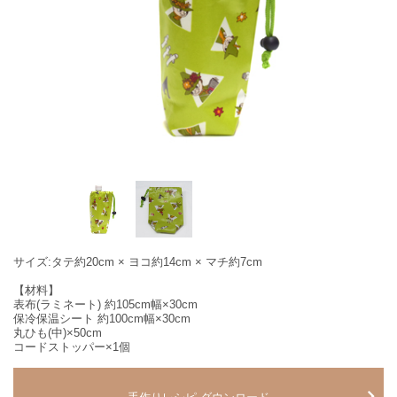
サイズ:タテ約20cm × ヨコ約14cm × マチ約7cm
【材料】
表布(ラミネート) 約105cm幅×30cm
保冷保温シート 約100cm幅×30cm
丸ひも(中)×50cm
コードストッパー×1個