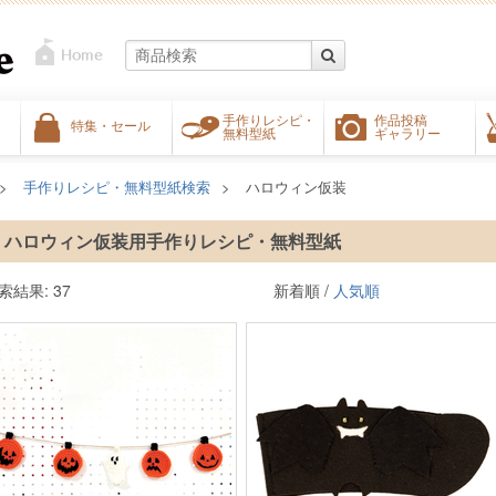
手作りレシピ・
作品投稿
特集・セール
無料型紙
ギャラリー
手作りレシピ・無料型紙検索
ハロウィン仮装
ハロウィン仮装用手作りレシピ・無料型紙
索結果: 37
新着順 /
人気順