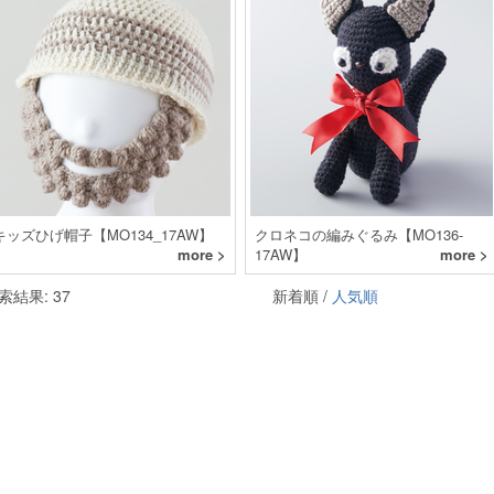
キッズひげ帽子【MO134_17AW】
クロネコの編みぐるみ【MO136-
more >
17AW】
more >
索結果: 37
新着順 /
人気順