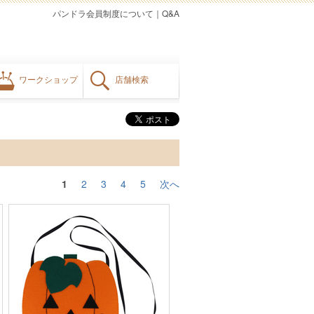
パンドラ会員制度について
｜
Q&A
ワークショップ
店舗検索
1
2
3
4
5
次へ