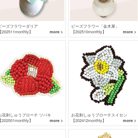
ビーズフラワーダリア
ビーズフラワー「金木犀」
【202511monthly】
more >
【202510monthly】
more >
お花刺しゅうブローチ ツバキ
お花刺しゅうブローチスイセン
【202501monthly】
more >
【202412monthly】
more >