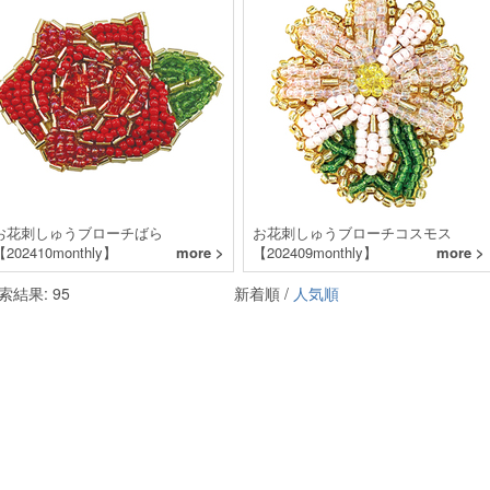
お花刺しゅうブローチばら
お花刺しゅうブローチコスモス
【202410monthly】
more >
【202409monthly】
more >
索結果: 95
新着順 /
人気順