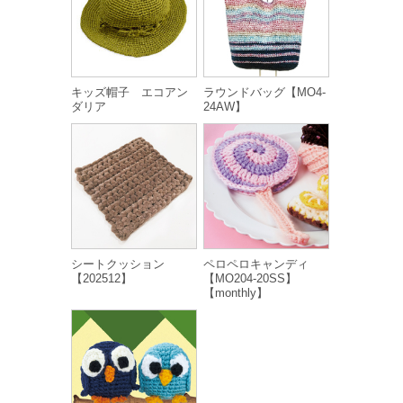
キッズ帽子 エコアン
ラウンドバッグ【MO4-
ダリア
24AW】
シートクッション
ペロペロキャンディ
【202512】
【MO204-20SS】
【monthly】