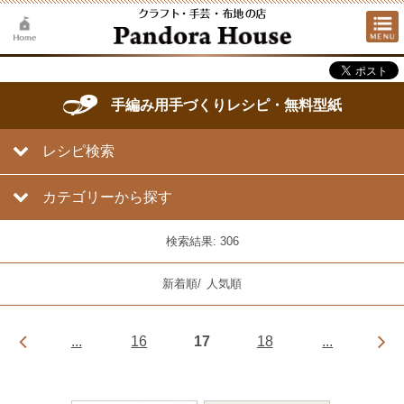
手編み用手づくりレシピ・無料型紙
レシピ検索
カテゴリーから探す
検索結果: 306
新着順
/
人気順
...
16
17
18
...