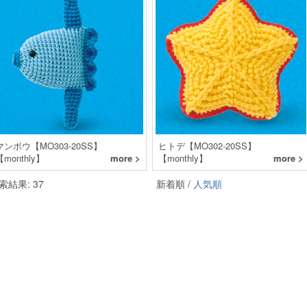
マンボウ【MO303-20SS】
ヒトデ【MO302-20SS】
【monthly】
more >
【monthly】
more >
索結果: 37
新着順 /
人気順